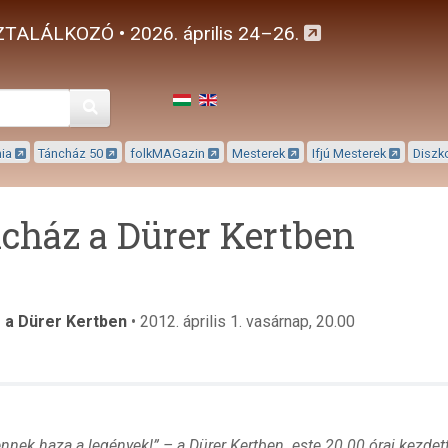
TALÁLKOZÓ • 2026. április 24–26.
Keresés
mia
Táncház 50
folkMAGazin
Mesterek
Ifjú Mesterek
Diszk
cház a Dürer Kertben
 a Dürer Kertben
• 2012. április 1. vasárnap, 20.00
nek haza a legények!” – a Dürer Kertben este 20.00 órai kezdette