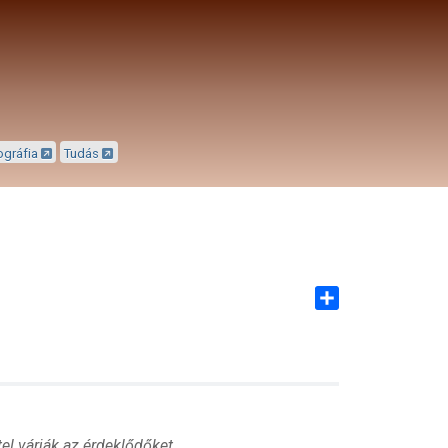
ográfia
Tudás
Share
l várják az érdeklődőket.