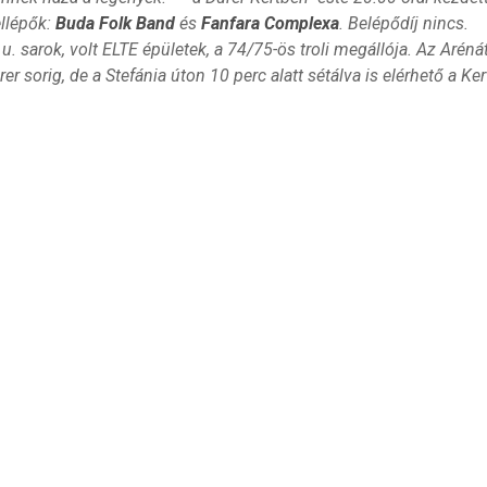
ellépők:
Buda Folk Band
és
Fanfara Complexa
. Belépődíj nincs.
 u. sarok, volt ELTE épületek, a 74/75-ös troli megállója. Az Arén
rer sorig, de a Stefánia úton 10 perc alatt sétálva is elérhető a Ker