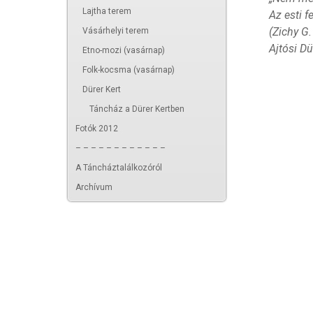
Lajtha terem
Az esti f
(Zichy G.
Vásárhelyi terem
Ajtósi Dü
Etno-mozi (vasárnap)
Folk-kocsma (vasárnap)
Dürer Kert
Táncház a Dürer Kertben
Fotók 2012
– – – – – – – – – – – –
A Táncháztalálkozóról
Archívum