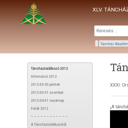
XLV. TÁNCHÁZ
Táncház Akadé
Tán
Táncháztalálkozó 2012
Információ 2012
XXXI. Or
2012-03-30 péntek
2012-03-31 szombat
2012-04-01 vasárnap
„A tánch
Fotók 2012
– – – – – – – – – – – –
A Táncháztalálkozóról