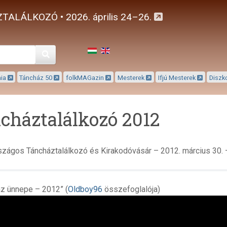
TALÁLKOZÓ • 2026. április 24–26.
Keresés
mia
Táncház 50
folkMAGazin
Mesterek
Ifjú Mesterek
Diszk
cháztalálkozó 2012
szágos Táncháztalálkozó és Kirakodóvásár – 2012. március 30. – 
áz ünnepe – 2012” (
Oldboy96
összefoglalója)